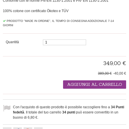
Conforme con le norme PN-EN 1130-1:2001 e PN- EN 1130-2:2001
100% cotone con certificato Ökotex e TÜV
PRODOTTO "MADE IN ORDINE", IL TEMPO DI CONSEGNA ADDIZIONALE 7-14
GIORNI
Quantità
349,00 €
389,00 €
-40,00 €
AGGIUNGI AL CARRELLO
Con l'acquisto di questo prodotto è possibile raccogliere fino a
34
Punti
fedeltà
. Il totale del tuo carrello
34
punti
può essere convertito in un
buono di
6,80 €
.