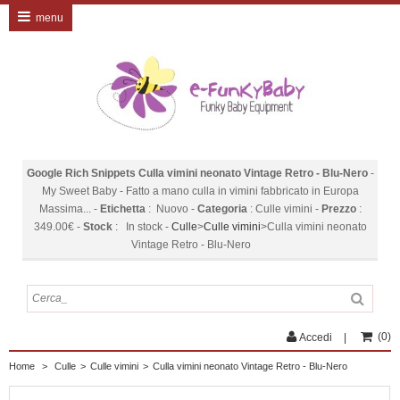
menu
Google Rich Snippets
Culla vimini neonato Vintage Retro - Blu-Nero
-
My Sweet Baby
-
Fatto a mano culla in vimini fabbricato in Europa
Massima...
-
Etichetta
:
Nuovo
-
Categoria
:
Culle vimini
-
Prezzo
:
349.00
€
-
Stock
:
In stock
-
Culle
>
Culle vimini
>
Culla vimini neonato
Vintage Retro - Blu-Nero
(
0
)
Accedi
Home
>
Culle
>
Culle vimini
>
Culla vimini neonato Vintage Retro - Blu-Nero