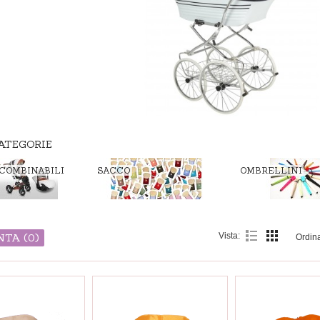
ATEGORIE
 COMBINABILI
SACCO
OMBRELLINI
Vista:
TA (
0
)
Ordin