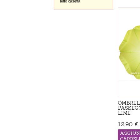
letto casetta
OMBREL
PASSEG
LIME
12,90 €
AGGIUN
CARREL