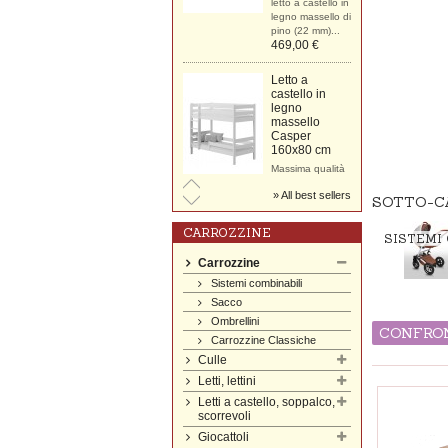
letto a castello in
legno massello di
pino (22 mm)...
469,00 €
Letto a
castello in
legno
massello
Casper
160x80 cm
Massima qualità
letto a castello in
All best sellers
legno massello di
SOTTO-C
pino (22 mm)...
459,00 €
CARROZZINE
SISTEMI
Letto a
Carrozzine
castello in
Sistemi combinabili
legno
massello
Sacco
Casper
Ombrellini
160x70 cm
CONFRON
Carrozzine Classiche
Massima qualità
Culle
letto a castello in
legno massello di
Letti, lettini
pino (22 mm)...
Letti a castello, soppalco,
449,00 €
scorrevoli
Giocattoli
Carrozzina