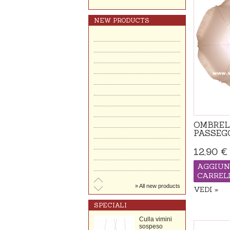
Classica trio
Isabell
Collezione di
NEW PRODUCTS
Bianco Pelle
Carrozzina trio 3
in 1: navicella +
passeggino +
seggiolino auto
gruppo...
499,00 €
Letto a
castello in
legno
massello Fred
190x90/120
OMBREL
cm
PASSEG
Massima qualità
letto a castello in
legno massello di
12,90 €
pino (22 mm)...
599,00 €
AGGIUN
CARREL
All new products
VEDI
Disponibile
SPECIALI
Culla vimini
sospeso