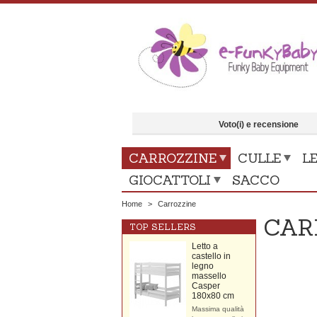
Voto(i) e recensione
CARROZZINE
CULLE
LE
GIOCATTOLI
SACCO
Home
>
Carrozzine
CAR
TOP SELLERS
Letto a
castello in
legno
massello
Casper
180x80 cm
Massima qualità