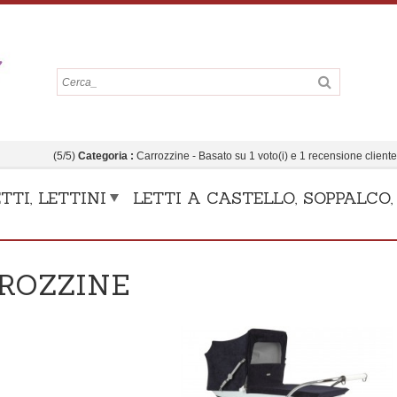
(
5
/
5
)
Categoria :
Carrozzine
- Basato su
1
voto(i) e
1
recensione client
TTI, LETTINI
LETTI A CASTELLO, SOPPALCO
ROZZINE