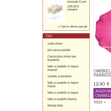
neonato Cuori
149,00 €
179,00 €
Tutte le offerte speciali
TAG
culla vimini
bici senza pedali
Carrozzina vimini per
bambole
letto a castello in legno
massel
OMBREL
PASSEG
cavallo a dondolo
letto a castello in legno
12,90 €
massi
AGGIUN
letto a castello in legno
CARREL
letto a castello bianco
VEDI
bfunky-kids
Disponibile