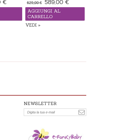
0 €
589,00 €
629,00 €
AGGIUNGI AL
CARRELLO
VEDI
rdine", il tempo
Passeggino "made in ordine", il tempo
di consegna 14-21 giorni
NEWSLETTER