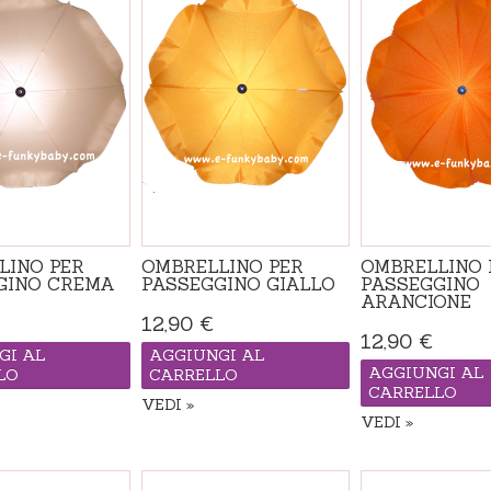
LINO PER
OMBRELLINO PER
OMBRELLINO 
GINO CREMA
PASSEGGINO GIALLO
PASSEGGINO
ARANCIONE
12,90 €
12,90 €
GI AL
AGGIUNGI AL
AGGIUNGI AL
LO
CARRELLO
CARRELLO
VEDI
VEDI
Disponibile
Disponibile