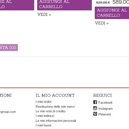
589,0
GI AL
AGGIUNGI AL
629,00 €
LO
CARRELLO
AGGIUNGI AL
VEDI
CARRELLO
Disponibile
VEDI
Passeggino "made in o
di consegna 14-21 giorni
TA (
0
)
ZIONI
IL MIO ACCOUNT
SEGUICI
I miei ordini
Facebook
OK
Restituzione delle mie merci
Instagram
Le mie note di credito
ygroup.com
Pinterest
I miei indirizzi
Le mie informazioni personali
I miei buoni