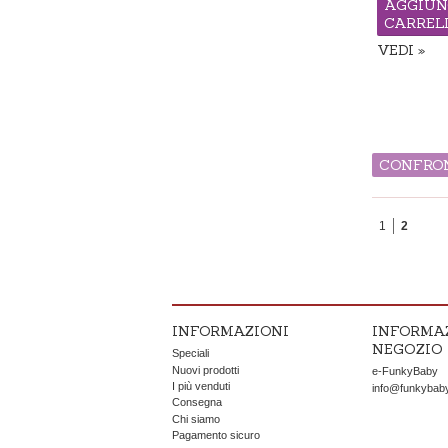
AGGIUN
CARREL
VEDI
Disponibile
CONFRON
1
2
INFORMAZIONI
INFORMA
NEGOZIO
Speciali
Nuovi prodotti
e-FunkyBaby
I più venduti
info@funkybab
Consegna
Chi siamo
Pagamento sicuro