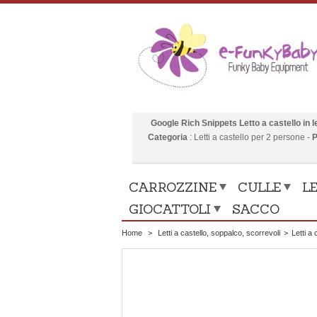
Google Rich Snippets
Letto a castello i
Categoria
:
Letti a castello per 2 persone
-
P
CARROZZINE
CULLE
LE
GIOCATTOLI
SACCO
Home
>
Letti a castello, soppalco, scorrevoli
>
Letti a