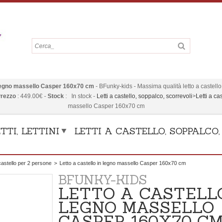
n legno massello Casper 160x70 cm
-
BFunky-kids
-
Massima qualità letto a castello 
rezzo
:
449.00
€
-
Stock
:
In stock
-
Letti a castello, soppalco, scorrevoli
>
Letti a ca
massello Casper 160x70 cm
TTI, LETTINI
LETTI A CASTELLO, SOPPALCO
 castello per 2 persone
>
Letto a castello in legno massello Casper 160x70 cm
BFUNKY-KIDS
LETTO A CASTELL
LEGNO MASSELLO
CASPER 160X70 C