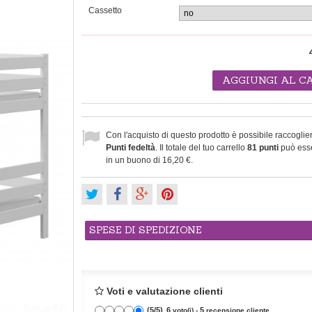
Cassetto
AGGIUNGI AL C
Con l'acquisto di questo prodotto è possibile raccoglie
Punti fedeltà
. Il totale del tuo carrello
81
punti
può esse
in un buono di
16,20 €
.
SPESE DI SPEDIZIONE
Voti e valutazione clienti
(
5
/
5
)
6
5
voto(i) -
recensione cliente