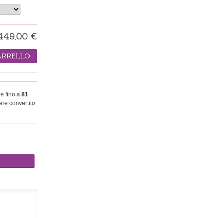
449,00 €
ARRELLO
re fino a
81
re convertito