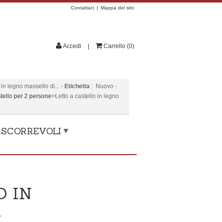
Contattaci
Mappa del sito
Accedi
Carrello
(
0
)
in legno massello di...
-
Etichetta
:
Nuovo
-
stello per 2 persone
>
Letto a castello in legno
, SCORREVOLI
O IN
M