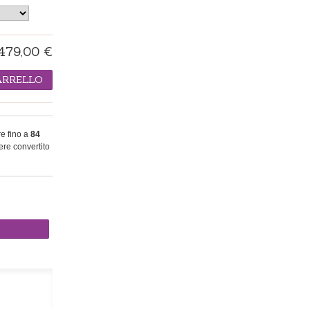
479,00 €
ARRELLO
re fino a
84
re convertito