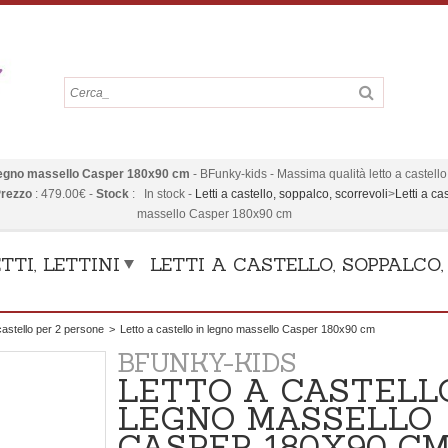
n legno massello Casper 180x90 cm
-
BFunky-kids
-
Massima qualità letto a castello 
rezzo
:
479.00
€
-
Stock
:
In stock
-
Letti a castello, soppalco, scorrevoli
>
Letti a ca
massello Casper 180x90 cm
TTI, LETTINI
LETTI A CASTELLO, SOPPALCO
 castello per 2 persone
>
Letto a castello in legno massello Casper 180x90 cm
BFUNKY-KIDS
LETTO A CASTELL
LEGNO MASSELLO
CASPER 180X90 C