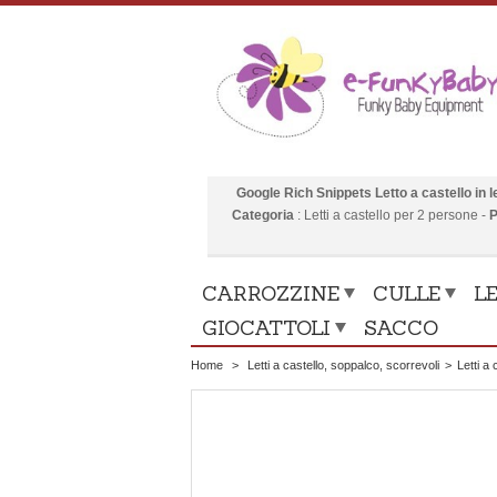
Google Rich Snippets
Letto a castello i
Categoria
:
Letti a castello per 2 persone
-
P
CARROZZINE
CULLE
LE
GIOCATTOLI
SACCO
Home
>
Letti a castello, soppalco, scorrevoli
>
Letti a