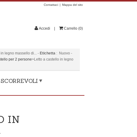
Contattaci
Mappa del sito
Accedi
Carrello
(
0
)
in legno massello di...
-
Etichetta
:
Nuovo
-
stello per 2 persone
>
Letto a castello in legno
, SCORREVOLI
O IN
M