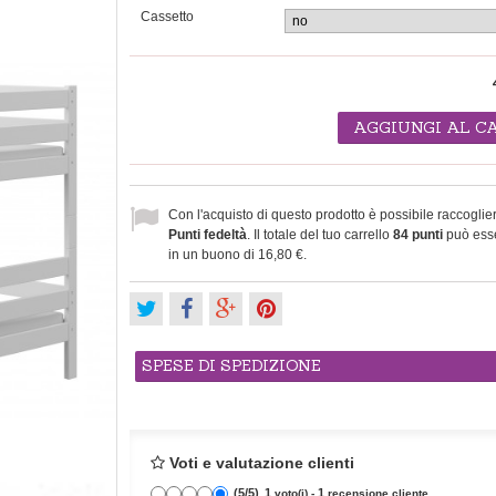
Cassetto
AGGIUNGI AL C
Con l'acquisto di questo prodotto è possibile raccoglie
Punti fedeltà
. Il totale del tuo carrello
84
punti
può esse
in un buono di
16,80 €
.
SPESE DI SPEDIZIONE
Voti e valutazione clienti
(
5
/
5
)
1
1
voto(i) -
recensione cliente