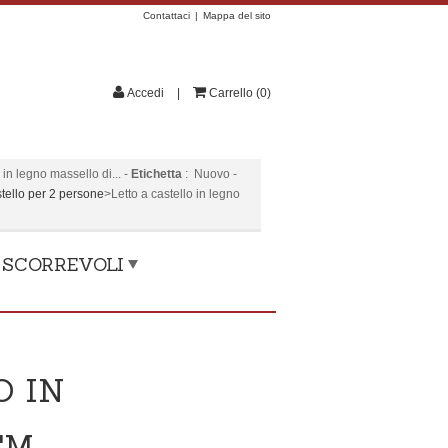
Contattaci
Mappa del sito
Accedi
Carrello
(
0
)
 in legno massello di...
-
Etichetta
:
Nuovo
-
stello per 2 persone
>
Letto a castello in legno
, SCORREVOLI
O IN
CM