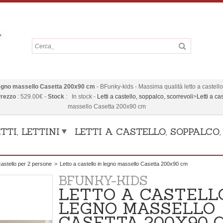
 legno massello Casetta 200x90 cm
-
BFunky-kids
-
Massima qualità letto a castello
rezzo
:
529.00
€
-
Stock
:
In stock
-
Letti a castello, soppalco, scorrevoli
>
Letti a ca
massello Casetta 200x90 cm
TTI, LETTINI
LETTI A CASTELLO, SOPPALCO
 castello per 2 persone
>
Letto a castello in legno massello Casetta 200x90 cm
BFUNKY-KIDS
LETTO A CASTELL
LEGNO MASSELLO
CASETTA 200X90 