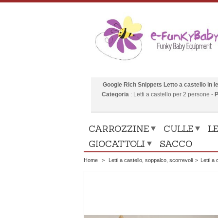
Google Rich Snippets
Letto a castello in
Categoria
:
Letti a castello per 2 persone
-
P
CARROZZINE
CULLE
LE
GIOCATTOLI
SACCO
Home
>
Letti a castello, soppalco, scorrevoli
>
Letti a