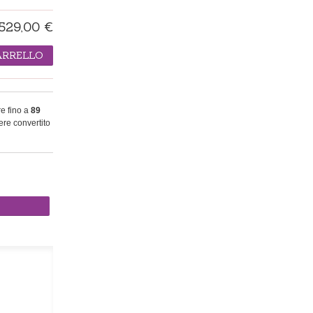
529,00 €
ARRELLO
re fino a
89
re convertito