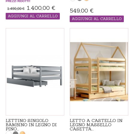
PREZZI RIDOTTI!
1.400,00 €
1.490,00 €
549,00 €
AGGIUNGI AL CARRELLO
AGGIUNGI AL CARRELLO
PRODOTTO "MADE IN ORDINE", IL
PRODOTTO "MADE IN ORDINE", IL
TEMPO DI CONSEGNA 4-6 SETTIMANE
TEMPO DI CONSEGNA ADDIZIONALE 21
GIORNI
LETTINO SINGOLO
LETTO A CASTELLO IN
BAMBINO IN LEGNO DI
LEGNO MASSELLO
PINO...
CASETTA...