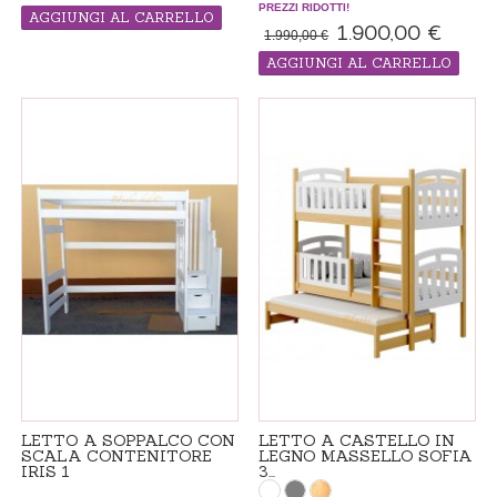
PREZZI RIDOTTI!
AGGIUNGI AL CARRELLO
1.900,00 €
1.990,00 €
PRODOTTO "MADE IN ORDINE", IL
TEMPO DI CONSEGNA 4-6 SETTIMANE
AGGIUNGI AL CARRELLO
PRODOTTO "MADE IN ORDINE", IL
TEMPO DI CONSEGNA 4-6 SETTIMANE
LETTO A SOPPALCO CON
LETTO A CASTELLO IN
SCALA CONTENITORE
LEGNO MASSELLO SOFIA
IRIS 1
3...