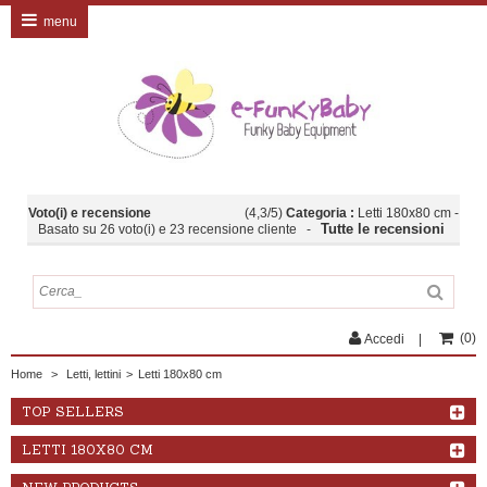
menu
Voto(i) e recensione
(
4,3
/
5
)
Categoria :
Letti 180x80 cm
-
Tutte le recensioni
Basato su
26
voto(i) e
23
recensione cliente
-
(
0
)
Accedi
Home
>
Letti, lettini
>
Letti 180x80 cm
TOP SELLERS
LETTI 180X80 CM