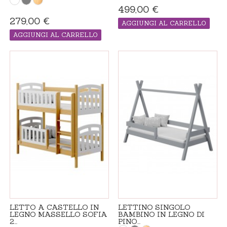
499,00 €
279,00 €
AGGIUNGI AL CARRELLO
PRODOTTO "MADE IN ORDINE", IL
AGGIUNGI AL CARRELLO
TEMPO DI CONSEGNA ADDIZIONALE 21
GIORNI
PRODOTTO "MADE IN ORDINE", IL
TEMPO DI CONSEGNA ADDIZIONALE 21
GIORNI
LETTO A CASTELLO IN
LETTINO SINGOLO
LEGNO MASSELLO SOFIA
BAMBINO IN LEGNO DI
2...
PINO...