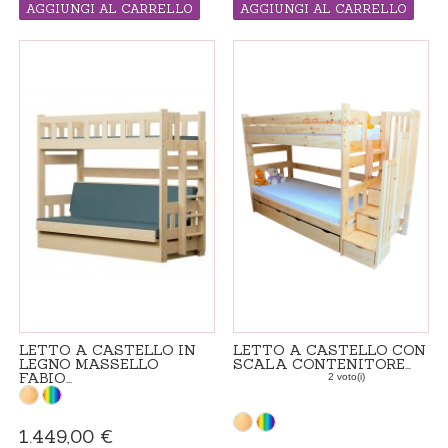
AGGIUNGI AL CARRELLO
AGGIUNGI AL CARRELLO
PRODOTTO "MADE IN ORDINE", IL
PRODOTTO "MADE IN ORDINE", IL
TEMPO DI CONSEGNA 4-6 SETTIMANE
TEMPO DI CONSEGNA 4-6 SETTIMANE
LETTO A CASTELLO IN
LETTO A CASTELLO CON
LEGNO MASSELLO
SCALA CONTENITORE...
FABIO...
2 voto(i)
1.449,00 €