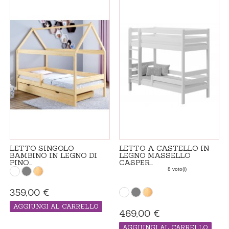
LETTO SINGOLO
LETTO A CASTELLO IN
BAMBINO IN LEGNO DI
LEGNO MASSELLO
PINO...
CASPER...
8 voto(i)
359,00 €
AGGIUNGI AL CARRELLO
469,00 €
PRODOTTO "MADE IN ORDINE", IL
TEMPO DI CONSEGNA ADDIZIONALE 21
GIORNI
AGGIUNGI AL CARRELLO