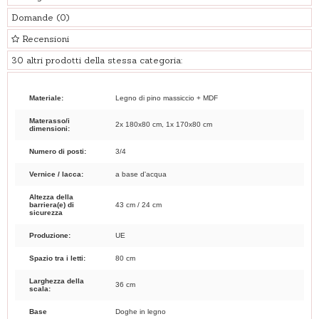
Domande
(0)
Recensioni
30 altri prodotti della stessa categoria:
Materiale:
Legno di pino massiccio + MDF
Materasso/i
2x 180x80 cm, 1x 170x80 cm
dimensioni:
Numero di posti:
3/4
Vernice / lacca:
a base d'acqua
Altezza della
barriera(e) di
43 cm / 24 cm
sicurezza
Produzione:
UE
Spazio tra i letti:
80 cm
Larghezza della
36 cm
scala:
Base
Doghe in legno