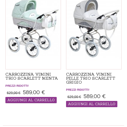
CARROZZINA VIMINI
CARROZZINA VIMINI
TRIO SCARLETT MENTA
PELLE TRIO SCARLETT
GRIGIO
PREZZI RIDOTTI!
PREZZI RIDOTTI!
589,00 €
629,00 €
589,00 €
629,00 €
AGGIUNGI AL CARRELLO
AGGIUNGI AL CARRELLO
Passeggino "made in ordine", il tempo
di consegna 14-21 giorni
Passeggino "made in ordine", il tempo
di consegna 14-21 giorni