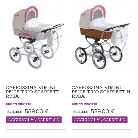
CARROZZINA VIMINI
CARROZZINA VIMINI
PELLE TRIO SCARLETT
PELLE TRIO SCARLETT N
ROSA
ROSA
PREZZI RIDOTTI!
PREZZI RIDOTTI!
589,00 €
559,00 €
629,00 €
599,00 €
AGGIUNGI AL CARRELLO
AGGIUNGI AL CARRELLO
Passeggino "made in ordine", il tempo
Passeggino "made in ordine", il tempo
di consegna 14-21 giorni
di consegna 14-21 giorni