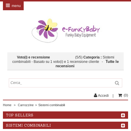
menu
Voto(i) e recensione
(
5
/
5
)
Categoria :
Sistemi
Tutte le
combinabili
- Basato su
1
voto(i) e
1
recensione cliente
-
recensioni
(
0
)
Accedi
Home
>
Carrozzine
>
Sistemi combinabili
TOP SELLERS
SISTEMI COMBINABILI