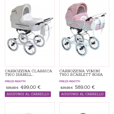
CARROZZINA CLASSICA
CARROZZINA VIMINI
TRIO ISABELL...
TRIO SCARLETT ROSA
PREZZI RIDOTTI!
PREZZI RIDOTTI!
499,00 €
589,00 €
539,00 €
629,00 €
AGGIUNGI AL CARRELLO
AGGIUNGI AL CARRELLO
Passeggino "made in ordine", il tempo
Passeggino "made in ordine", il tempo
di consegna 14-21 giorni
di consegna 14-21 giorni