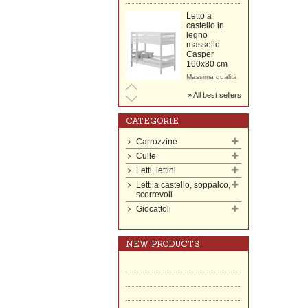
Letto a
castello in
legno
massello
Casper
160x80 cm
Massima qualità
letto a castello in
All best sellers
legno massello di
pino (22 mm)...
459,00 €
CATEGORIE
Letto a
Carrozzine
castello in
Culle
legno
massello
Letti, lettini
Casper
Letti a castello, soppalco,
160x70 cm
scorrevoli
Massima qualità
Giocattoli
letto a castello in
legno massello di
pino (22 mm)...
449,00 €
NEW PRODUCTS
Carrozzina
Classica trio
Isabell
Collezione di
Bianco Pelle