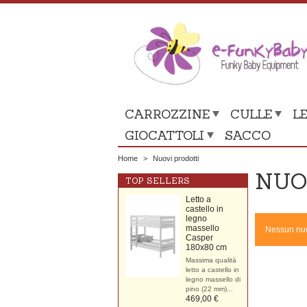
CARROZZINE
CULLE
LE
GIOCATTOLI
SACCO
Home
>
Nuovi prodotti
NUO
TOP SELLERS
Letto a
castello in
legno
massello
Nessun nuo
Casper
180x80 cm
Massima qualità
letto a castello in
legno massello di
pino (22 mm)...
469,00 €