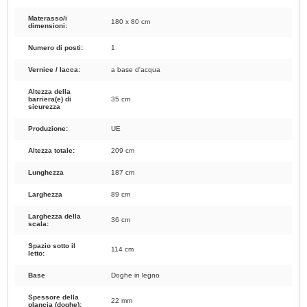
Materasso/i
180 x 80 cm
dimensioni:
Numero di posti:
1
Vernice / lacca:
a base d'acqua
Altezza della
barriera(e) di
35 cm
sicurezza
Produzione:
UE
Altezza totale:
209 cm
Lunghezza
187 cm
Larghezza
89 cm
Larghezza della
36 cm
scala:
Spazio sotto il
114 cm
letto:
Base
Doghe in legno
Spessore della
22 mm
plancia (doghe):