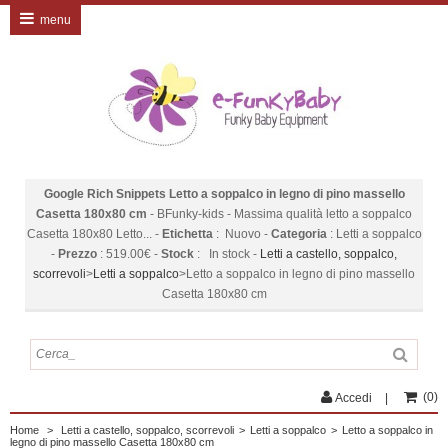
menu
Google Rich Snippets
Letto a soppalco in legno di pino massello
Casetta 180x80 cm
-
BFunky-kids
-
Massima qualità letto a soppalco
Casetta 180x80 Letto...
-
Etichetta
:
Nuovo
-
Categoria
:
Letti a soppalco
-
Prezzo
:
519.00
€
-
Stock
:
In stock
-
Letti a castello, soppalco,
scorrevoli
>
Letti a soppalco
>
Letto a soppalco in legno di pino massello
Casetta 180x80 cm
(
0
)
Accedi
Home
>
Letti a castello, soppalco, scorrevoli
>
Letti a soppalco
>
Letto a soppalco in
legno di pino massello Casetta 180x80 cm