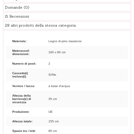
Domande
(0)
Recensioni
28 altri prodotti della stessa categoria:
Materiale:
Legno di pino massiccio
Materasso/i
160 x 80 cm
dimensioni:
Numero di posti:
2
Cassetto(i)
Sì/No
incluso(i):
Vernice / lacca:
a base d'acqua
Altezza della
barriera(e) di
35 cm
sicurezza
Produzione:
UE
Altezza totale:
155 cm
Spazio tra i letti:
80 cm