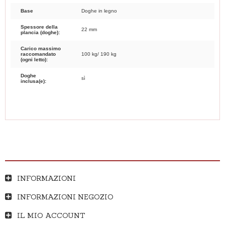
Base
Doghe in legno
Spessore della
22 mm
plancia (doghe):
Carico massimo
raccomandato
100 kg/ 190 kg
(ogni letto):
Doghe
sì
inclusa(e):
INFORMAZIONI
INFORMAZIONI NEGOZIO
IL MIO ACCOUNT