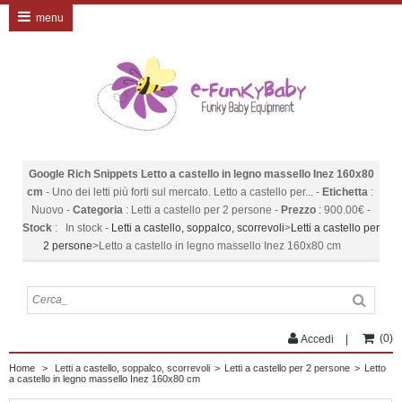
menu
Google Rich Snippets
Letto a castello in legno massello Inez 160x80
cm
-
Uno dei letti più forti sul mercato. Letto a castello per...
-
Etichetta
:
Nuovo
-
Categoria
:
Letti a castello per 2 persone
-
Prezzo
:
900.00
€
-
Stock
:
In stock
-
Letti a castello, soppalco, scorrevoli
>
Letti a castello per
2 persone
>
Letto a castello in legno massello Inez 160x80 cm
(
0
)
Accedi
Home
>
Letti a castello, soppalco, scorrevoli
>
Letti a castello per 2 persone
>
Letto
a castello in legno massello Inez 160x80 cm