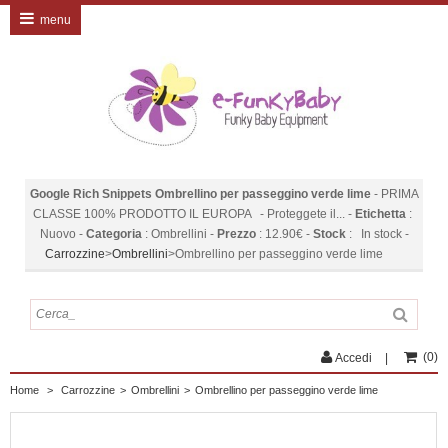
menu
Google Rich Snippets
Ombrellino per passeggino verde lime
-
PRIMA
CLASSE 100% PRODOTTO IL EUROPA - Proteggete il...
-
Etichetta
:
Nuovo
-
Categoria
:
Ombrellini
-
Prezzo
:
12.90
€
-
Stock
:
In stock
-
Carrozzine
>
Ombrellini
>
Ombrellino per passeggino verde lime
(
0
)
Accedi
Home
>
Carrozzine
>
Ombrellini
>
Ombrellino per passeggino verde lime