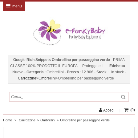
menu
Google Rich Snippets
Ombrellino per passeggino verde
-
PRIMA
CLASSE 100% PRODOTTO IL EUROPA - Proteggete il...
-
Etichetta
:
Nuovo
-
Categoria
:
Ombrellini
-
Prezzo
:
12.90
€
-
Stock
:
In stock
-
Carrozzine
>
Ombrellini
>
Ombrellino per passeggino verde
(
0
)
Accedi
Home
>
Carrozzine
>
Ombrellini
>
Ombrellino per passeggino verde