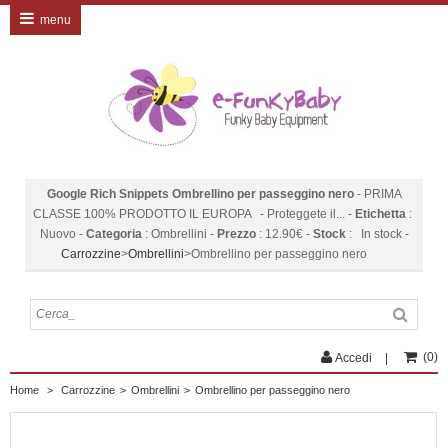
menu
Google Rich Snippets
Ombrellino per passeggino nero
-
PRIMA
CLASSE 100% PRODOTTO IL EUROPA - Proteggete il...
-
Etichetta
:
Nuovo
-
Categoria
:
Ombrellini
-
Prezzo
:
12.90
€
-
Stock
:
In stock
-
Carrozzine
>
Ombrellini
>
Ombrellino per passeggino nero
(
0
)
Accedi
Home
>
Carrozzine
>
Ombrellini
>
Ombrellino per passeggino nero