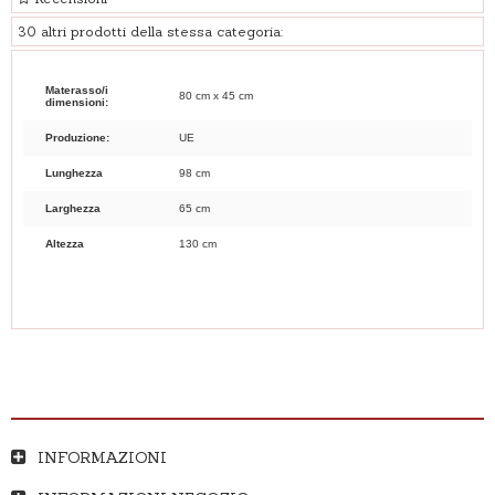
30 altri prodotti della stessa categoria:
Materasso/i
80 cm x 45 cm
dimensioni:
Produzione:
UE
Lunghezza
98 cm
Larghezza
65 cm
Altezza
130 cm
INFORMAZIONI