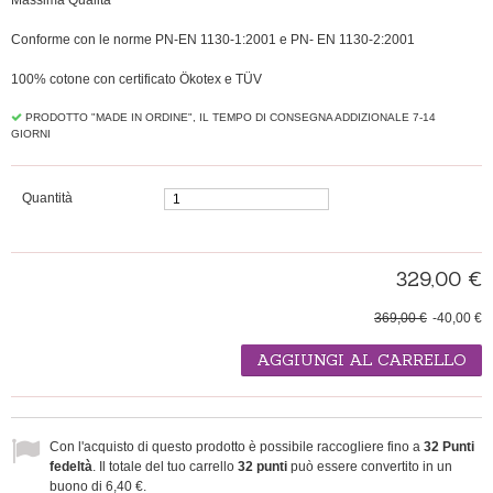
Massima Qualità
Conforme con le norme PN-EN 1130-1:2001 e PN- EN 1130-2:2001
100% cotone con certificato Ökotex e TÜV
PRODOTTO "MADE IN ORDINE", IL TEMPO DI CONSEGNA ADDIZIONALE 7-14
GIORNI
Quantità
329,00 €
369,00 €
-40,00 €
AGGIUNGI AL CARRELLO
Con l'acquisto di questo prodotto è possibile raccogliere fino a
32
Punti
fedeltà
. Il totale del tuo carrello
32
punti
può essere convertito in un
buono di
6,40 €
.