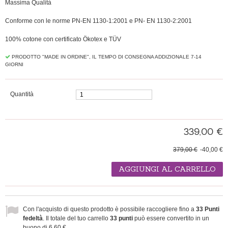
Massima Qualità
Conforme con le norme PN-EN 1130-1:2001 e PN- EN 1130-2:2001
100% cotone con certificato Ökotex e TÜV
PRODOTTO "MADE IN ORDINE", IL TEMPO DI CONSEGNA ADDIZIONALE 7-14
GIORNI
Quantità
339,00 €
379,00 €
-40,00 €
AGGIUNGI AL CARRELLO
Con l'acquisto di questo prodotto è possibile raccogliere fino a
33
Punti
fedeltà
. Il totale del tuo carrello
33
punti
può essere convertito in un
buono di
6,60 €
.