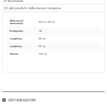
Recensioni
30 altri prodotti della stessa categoria:
Materasso/i
80 cm x 45 cm
dimensioni:
Produzione:
UE
Lunghezza
98 cm
Larghezza
65 cm
Altezza
130 cm
INFORMAZIONI