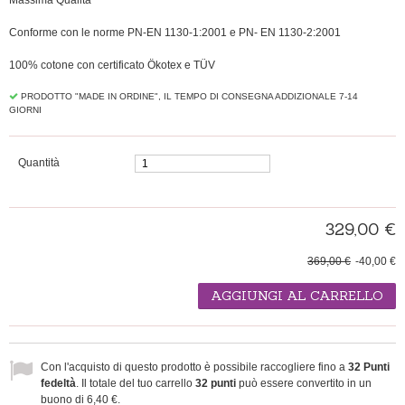
Massima Qualità
Conforme con le norme PN-EN 1130-1:2001 e PN- EN 1130-2:2001
100% cotone con certificato Ökotex e TÜV
PRODOTTO "MADE IN ORDINE", IL TEMPO DI CONSEGNA ADDIZIONALE 7-14
GIORNI
Quantità
329,00 €
369,00 €
-40,00 €
AGGIUNGI AL CARRELLO
Con l'acquisto di questo prodotto è possibile raccogliere fino a
32
Punti
fedeltà
. Il totale del tuo carrello
32
punti
può essere convertito in un
buono di
6,40 €
.