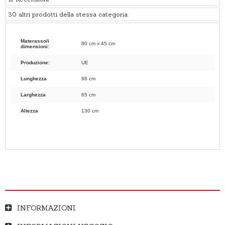
30 altri prodotti della stessa categoria:
Materasso/i
80 cm x 45 cm
dimensioni:
Produzione:
UE
Lunghezza
98 cm
Larghezza
65 cm
Altezza
130 cm
INFORMAZIONI