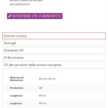
Nessun cliente ha lasciato
una valutazione
SCRIVERE UN COMMENTO
Scheda tecnica
Dettagli
Domande
(0)
Recensioni
30 altri prodotti della stessa categoria:
Materasso/i
80 cm x 45 cm
dimensioni:
Produzione:
UE
Lunghezza
98 cm
Larghezza
65 cm