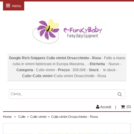
menu
Google Rich Snippets
Culla vimini Orsacchiotto - Rosa
-
Fatto a mano
culla in vimini fabbricato in Europa Massima...
-
Etichetta
:
Nuovo
-
Categoria
:
Culle vimini
-
Prezzo
:
309.00
€
-
Stock
:
In stock
-
Culle
>
Culle vimini
>
Culla vimini Orsacchiotto - Rosa
(
0
)
Accedi
Home
>
Culle
>
Culle vimini
>
Culla vimini Orsacchiotto - Rosa