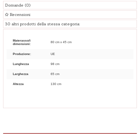
Domande
(0)
Recensioni
30 altri prodotti della stessa categoria:
Materasso/i
80 cm x 45 cm
dimensioni:
Produzione:
UE
Lunghezza
98 cm
Larghezza
65 cm
Altezza
130 cm