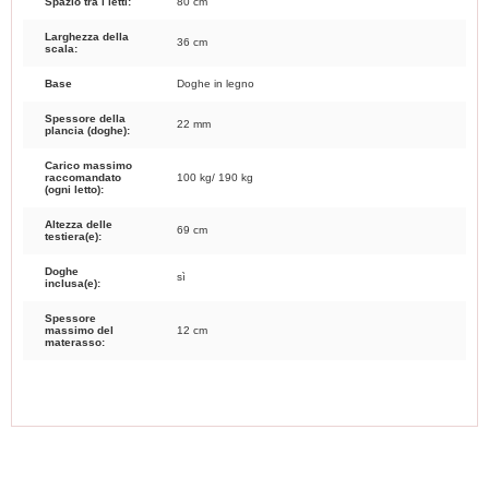
Spazio tra i letti:
80 cm
Larghezza della
36 cm
scala:
Base
Doghe in legno
Spessore della
22 mm
plancia (doghe):
Carico massimo
raccomandato
100 kg/ 190 kg
(ogni letto):
Altezza delle
69 cm
testiera(e):
Doghe
sì
inclusa(e):
Spessore
massimo del
12 cm
materasso: