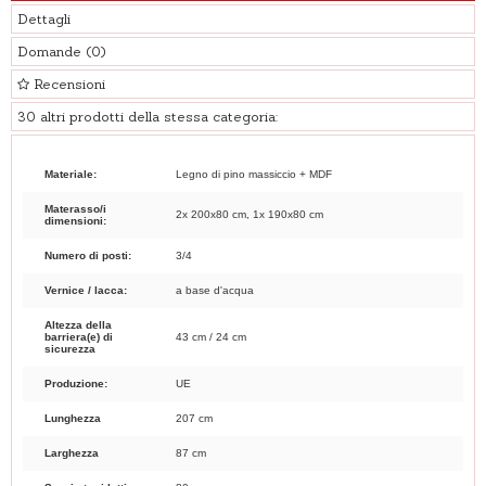
Dettagli
Domande
(0)
Recensioni
30 altri prodotti della stessa categoria:
Materiale:
Legno di pino massiccio + MDF
Materasso/i
2x 200x80 cm, 1x 190x80 cm
dimensioni:
Numero di posti:
3/4
Vernice / lacca:
a base d'acqua
Altezza della
barriera(e) di
43 cm / 24 cm
sicurezza
Produzione:
UE
Lunghezza
207 cm
Larghezza
87 cm