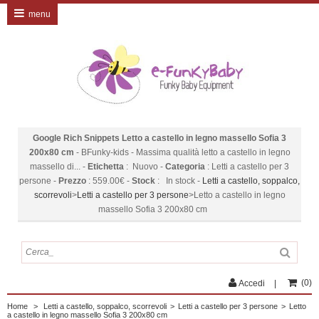
menu
Google Rich Snippets
Letto a castello in legno massello Sofia 3
200x80 cm
-
BFunky-kids
-
Massima qualità letto a castello in legno
massello di...
-
Etichetta
:
Nuovo
-
Categoria
:
Letti a castello per 3
persone
-
Prezzo
:
559.00
€
-
Stock
:
In stock
-
Letti a castello, soppalco,
scorrevoli
>
Letti a castello per 3 persone
>
Letto a castello in legno
massello Sofia 3 200x80 cm
(
0
)
Accedi
Home
>
Letti a castello, soppalco, scorrevoli
>
Letti a castello per 3 persone
>
Letto
a castello in legno massello Sofia 3 200x80 cm