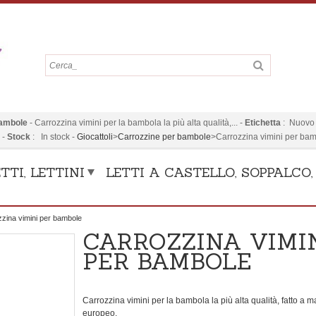
bambole
-
Carrozzina vimini per la bambola la più alta qualità,...
-
Etichetta
:
Nuovo
€
-
Stock
:
In stock
-
Giocattoli
>
Carrozzine per bambole
>
Carrozzina vimini per ba
TTI, LETTINI
LETTI A CASTELLO, SOPPALCO
zina vimini per bambole
CARROZZINA VIMI
PER BAMBOLE
Carrozzina vimini per la bambola la più alta qualità, fatto a 
europeo.