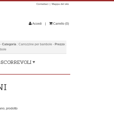
Contattaci
Mappa del sito
Accedi
Carrello
(
0
)
-
Categoria
:
Carrozzine per bambole
-
Prezzo
:
mbole
, SCORREVOLI
NI
mano, prodotto