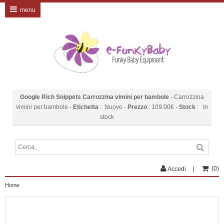
menu
Google Rich Snippets
Carrozzina vimini per bambole
-
Carrozzina
vimini per bambole
-
Etichetta
:
Nuovo
-
Prezzo
:
109.00
€
-
Stock
:
In
stock
(
0
)
Accedi
Home