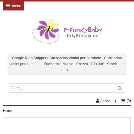
menu
Google Rich Snippets
Carrozzina vimini per bambole
-
Carrozzina
vimini per bambole
-
Etichetta
:
Nuovo
-
Prezzo
:
109.00
€
-
Stock
:
In
stock
(
0
)
Accedi
Home