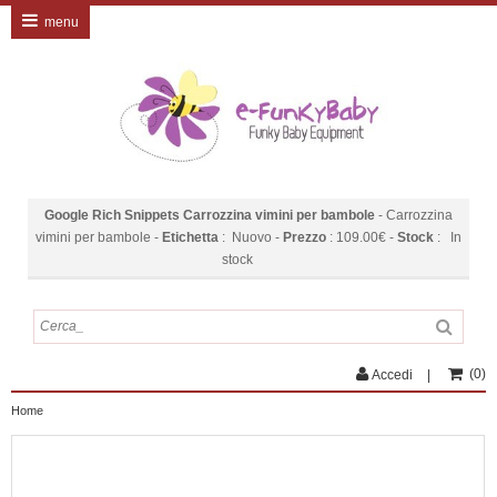
menu
Google Rich Snippets
Carrozzina vimini per bambole
-
Carrozzina
vimini per bambole
-
Etichetta
:
Nuovo
-
Prezzo
:
109.00
€
-
Stock
:
In
stock
(
0
)
Accedi
Home