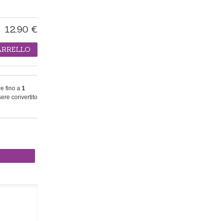
12,90 €
ARRELLO
re fino a
1
ere convertito