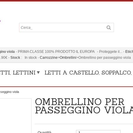
ino viola
-
PRIMA CLASSE 100% PRODOTTO IL EUROPA - Proteggete il...
-
Etic
.90
€
-
Stock
:
In stock
-
Carrozzine
>
Ombrellini
>
Ombrellino per passeggino viola
TTI, LETTINI
LETTI A CASTELLO, SOPPALCO
seggino viola
OMBRELLINO PER
PASSEGGINO VIOL
Quantità