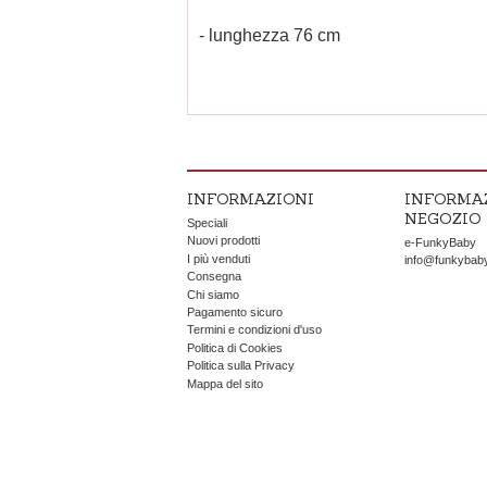
- lunghezza 76 cm
INFORMAZIONI
INFORMA
NEGOZIO
Speciali
Nuovi prodotti
e-FunkyBaby
I più venduti
info@funkybab
Consegna
Chi siamo
Pagamento sicuro
Termini e condizioni d'uso
Politica di Cookies
Politica sulla Privacy
Mappa del sito