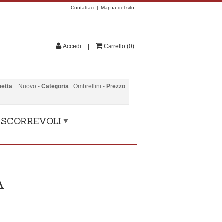
Contattaci
Mappa del sito
Accedi
Carrello
(
0
)
hetta
:
Nuovo
-
Categoria
:
Ombrellini
-
Prezzo
:
, SCORREVOLI
A