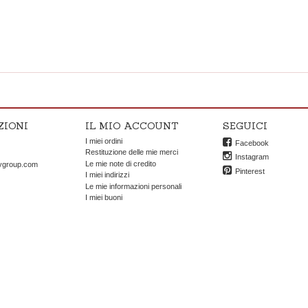
ZIONI
IL MIO ACCOUNT
SEGUICI
I miei ordini
Facebook
OK
Restituzione delle mie merci
Instagram
Le mie note di credito
ygroup.com
Pinterest
I miei indirizzi
Le mie informazioni personali
I miei buoni