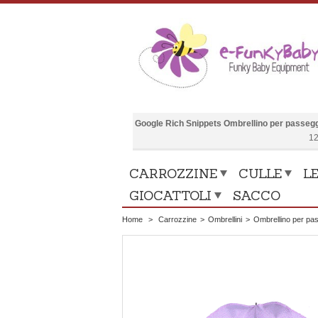
Google Rich Snippets
Ombrellino per passegg
12
CARROZZINE
CULLE
LE
GIOCATTOLI
SACCO
Home
>
Carrozzine
>
Ombrellini
>
Ombrellino per pas