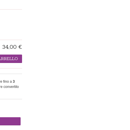
34,00 €
ARRELLO
re fino a
3
e convertito