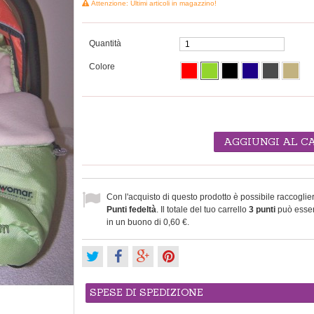
Attenzione: Ultimi articoli in magazzino!
Quantità
Colore
AGGIUNGI AL C
Con l'acquisto di questo prodotto è possibile raccoglie
Punti fedeltà
. Il totale del tuo carrello
3
punti
può esser
in un buono di
0,60 €
.
SPESE DI SPEDIZIONE