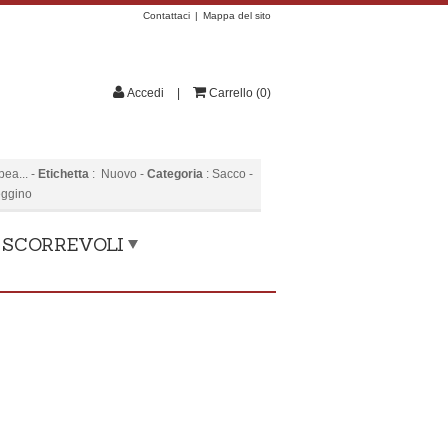
Contattaci
Mappa del sito
Accedi
Carrello
(
0
)
ea...
-
Etichetta
:
Nuovo
-
Categoria
:
Sacco
-
eggino
, SCORREVOLI