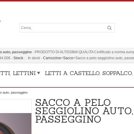
no auto, passeggino
-
PRODOTTO DI ALTISSIMA QUALITA Certificato a norma europ
34.00
€
-
Stock
:
In stock
-
Carrozzine
>
Sacco
>
Sacco a pelo seggiolino auto, pass
TTI, LETTINI
LETTI A CASTELLO, SOPPALCO
no auto, passeggino
SACCO A PELO
SEGGIOLINO AUTO,
PASSEGGINO