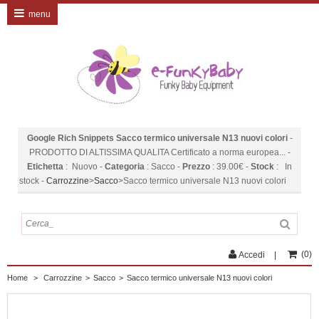
menu
Google Rich Snippets
Sacco termico universale N13 nuovi colori
-
PRODOTTO DI ALTISSIMA QUALITA Certificato a norma europea...
-
Etichetta
:
Nuovo
-
Categoria
:
Sacco
-
Prezzo
:
39.00
€
-
Stock
:
In
stock
-
Carrozzine
>
Sacco
>
Sacco termico universale N13 nuovi colori
(
0
)
Accedi
Home
>
Carrozzine
>
Sacco
>
Sacco termico universale N13 nuovi colori