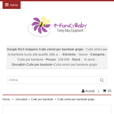
menu
Google Rich Snippets
Culla vimini per bambole grigio
-
Culla vimini per
la bambola la più alta qualità, fatto a...
-
Etichetta
:
Nuovo
-
Categoria
:
Culle per bambole
-
Prezzo
:
109.00
€
-
Stock
:
In stock
-
Giocattoli
>
Culle per bambole
>
Culla vimini per bambole grigio
(
0
)
Accedi
Home
>
Giocattoli
>
Culle per bambole
>
Culla vimini per bambole grigio