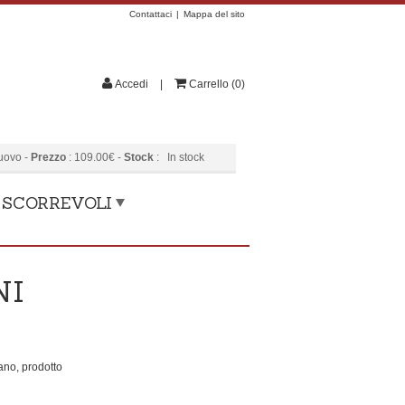
Contattaci
Mappa del sito
Accedi
Carrello
(
0
)
uovo
-
Prezzo
:
109.00
€
-
Stock
:
In stock
, SCORREVOLI
NI
mano, prodotto