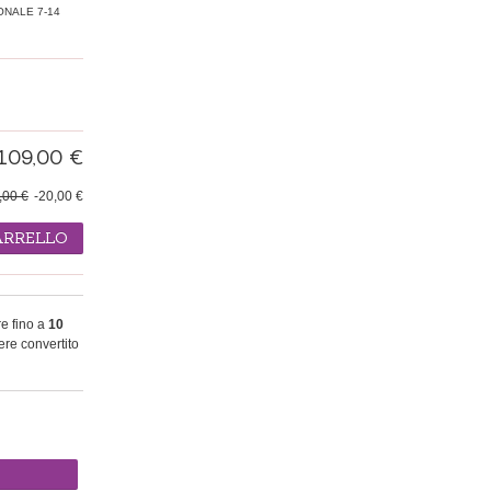
ONALE 7-14
109,00 €
,00 €
-20,00 €
ARRELLO
re fino a
10
re convertito