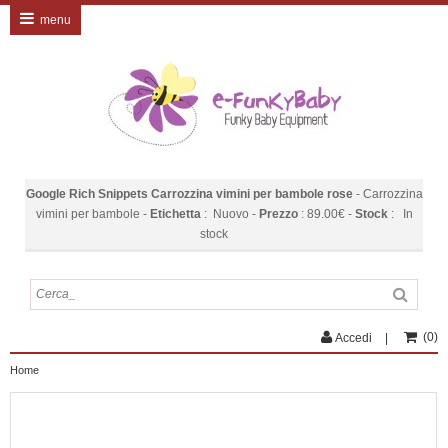
menu
Google Rich Snippets
Carrozzina vimini per bambole rose
-
Carrozzina
vimini per bambole
-
Etichetta
:
Nuovo
-
Prezzo
:
89.00
€
-
Stock
:
In
stock
(
0
)
Accedi
Home