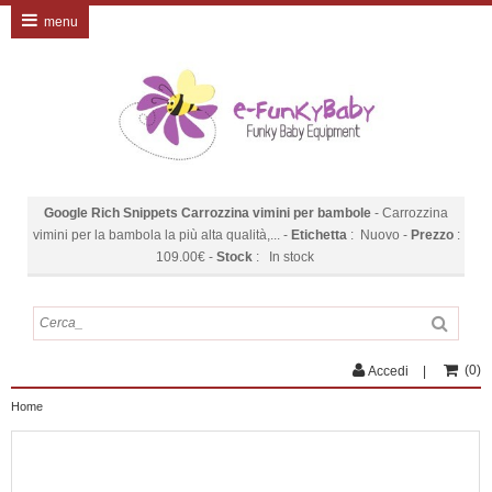
menu
Google Rich Snippets
Carrozzina vimini per bambole
-
Carrozzina
vimini per la bambola la più alta qualità,...
-
Etichetta
:
Nuovo
-
Prezzo
:
109.00
€
-
Stock
:
In stock
(
0
)
Accedi
Home