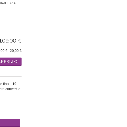
ONALE 7-14
109,00 €
,00 €
-20,00 €
ARRELLO
re fino a
10
re convertito