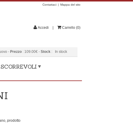
Contattaci
Mappa del sito
Accedi
Carrello
(
0
)
uovo
-
Prezzo
:
109.00
€
-
Stock
:
In stock
, SCORREVOLI
NI
mano, prodotto